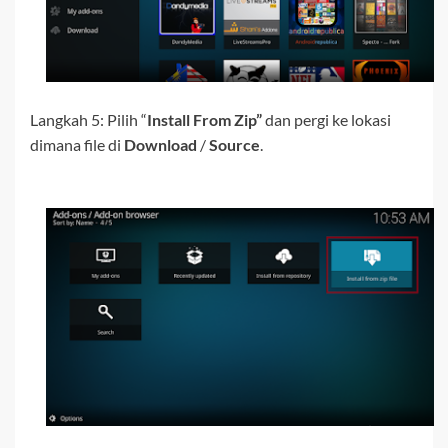
Langkah 5: Pilih “
Install From Zip”
dan pergi ke lokasi
dimana file di
Download
/
Source
.