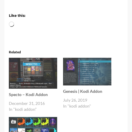
Like this:
Loading…
Related
Genesis | Kodi Addon
Specto – Kodi Addon
July 26, 2019
December 31, 2016
In "kodi addon"
In "kodi addon"