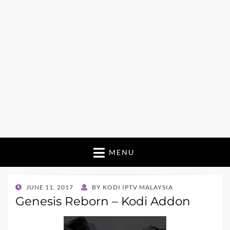
MENU
POSTED
JUNE 11, 2017
BY
KODI IPTV MALAYSIA
ON
Genesis Reborn – Kodi Addon