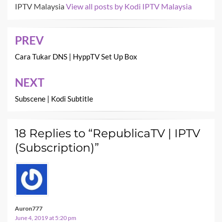
IPTV Malaysia
View all posts by Kodi IPTV Malaysia
PREV
Post
navigation
Cara Tukar DNS | HyppTV Set Up Box
NEXT
Subscene | Kodi Subtitle
18 Replies to “RepublicaTV | IPTV
(Subscription)”
Auron777
June 4, 2019 at 5:20 pm