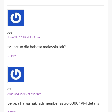
Joe
June 29, 2019 at 9:47 am
tv kartun dia bahasa malaysia tak?
REPLY
CT
August 3, 2019 at 5:29 pm
berapa harga nak jadi member astro.8888? PM details