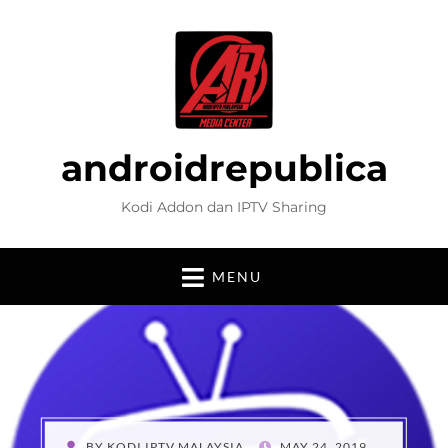
androidrepublica
Kodi Addon dan IPTV Sharing
MENU
POSTED
BY
KODI IPTV MALAYSIA
MAY 24, 2019