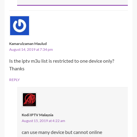
Kamarulzaman Maulud
August 14, 2019 at 7:34 pm
Is the iptv m3u list is restricted to one device only?
Thanks
REPLY
Kodi IPTV Malaysia
August 15, 2019 at 4:22 am
can use many device but cannot online