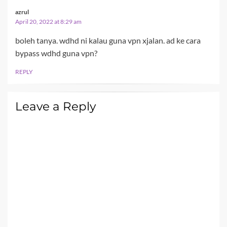
azrul
April 20, 2022 at 8:29 am
boleh tanya. wdhd ni kalau guna vpn xjalan. ad ke cara
bypass wdhd guna vpn?
REPLY
Leave a Reply