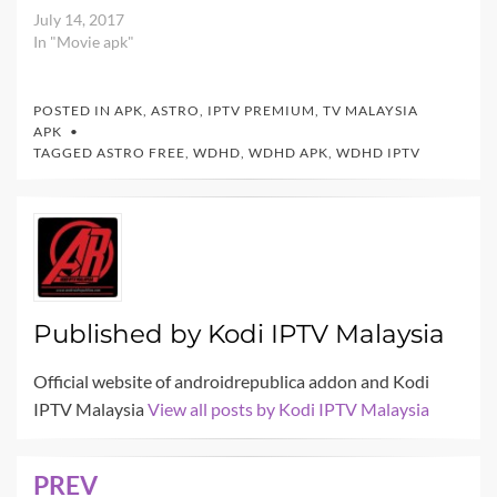
July 14, 2017
In "Movie apk"
POSTED IN
APK
,
ASTRO
,
IPTV PREMIUM
,
TV MALAYSIA
APK
TAGGED
ASTRO FREE
,
WDHD
,
WDHD APK
,
WDHD IPTV
Published by
Kodi IPTV Malaysia
Official website of androidrepublica addon and Kodi
IPTV Malaysia
View all posts by Kodi IPTV Malaysia
PREV
Post