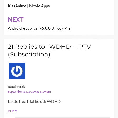
navigation
KissAnime | Movie Apps
NEXT
Androidrepublica| v5.0.0 Unlock Pin
21 Replies to “WDHD – IPTV
(Subscription)”
Razali MSaid
September 25, 2019 at 3:19 pm
takde free trial ke utk WDHD…
REPLY