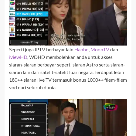
Seperti juga IPTV berbayar lain
Haohd
,
MoonTV
dan
iviewHD
, WDHD membolehkan anda untuk akses
siaran-siaran berbayar seperti siaran Astro serta siaran-
siaran lain dari satelit-satelit luar negara. Terdapat lebih
180++ siaran live TV termasuk bonus 1000++ filem-filem
vod dari seluruh dunia.