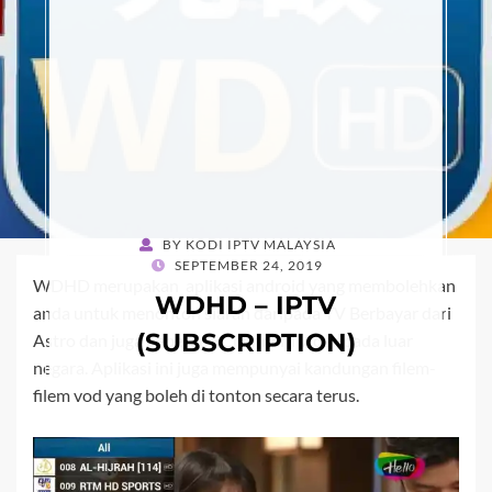
BY
KODI IPTV MALAYSIA
POSTED
SEPTEMBER 24, 2019
WDHD merupakan aplikasi android yang membolehkan
ON
WDHD – IPTV
anda untuk menonton siaran daripada TV Berbayar dari
(SUBSCRIPTION)
Astro dan juga beberapa Channel TV daripada luar
negara. Aplikasi ini juga mempunyai kandungan filem-
filem vod yang boleh di tonton secara terus.