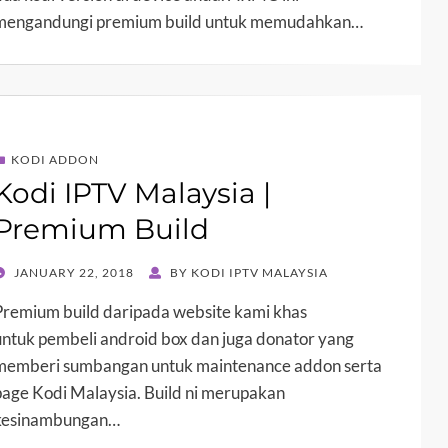
mengandungi premium build untuk memudahkan…
KODI ADDON
Kodi IPTV Malaysia |
Premium Build
POSTED
JANUARY 22, 2018
BY
KODI IPTV MALAYSIA
ON
Premium build daripada website kami khas
untuk pembeli android box dan juga donator yang
memberi sumbangan untuk maintenance addon serta
page Kodi Malaysia. Build ni merupakan
kesinambungan…