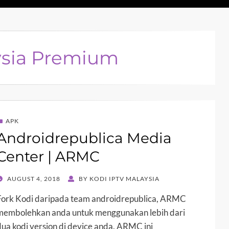
ysia Premium
APK
Androidrepublica Media
Center | ARMC
POSTED
AUGUST 4, 2018
BY
KODI IPTV MALAYSIA
ON
Fork Kodi daripada team androidrepublica, ARMC
membolehkan anda untuk menggunakan lebih dari
dua kodi version di device anda. ARMC ini