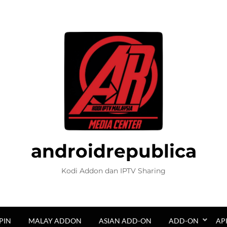
androidrepublica
Kodi Addon dan IPTV Sharing
PIN
MALAY ADDON
ASIAN ADD-ON
ADD-ON
AP