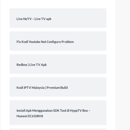
Live NeTV – Live TV apk
Fix Kodi Youtube Not Configure Problem
Redbox | Live TV Apk
Kodi IPTV Malaysia | Premium Build
Install Apk Menggunakan SDK Tool di HyppTV Box –
Huawei EC6108V8