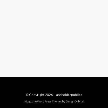
© Copyright 2026 –
androidrepublica
Magazine WordPress Themes
by DesignOrbital