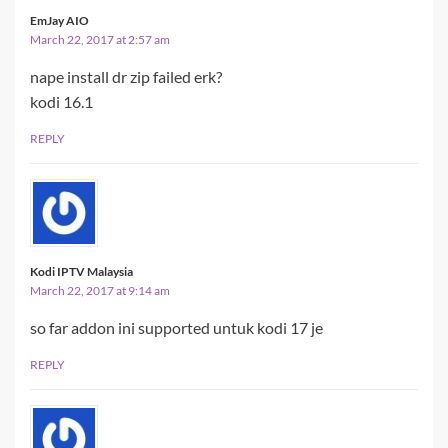
EmJay AIO
March 22, 2017 at 2:57 am
nape install dr zip failed erk?
kodi 16.1
REPLY
Kodi IPTV Malaysia
March 22, 2017 at 9:14 am
so far addon ini supported untuk kodi 17 je
REPLY