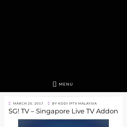
MENU
POSTED
MARCH 20, 2017
BY
KODI IPTV MALAYSIA
ON
SG! TV – Singapore Live TV Addon