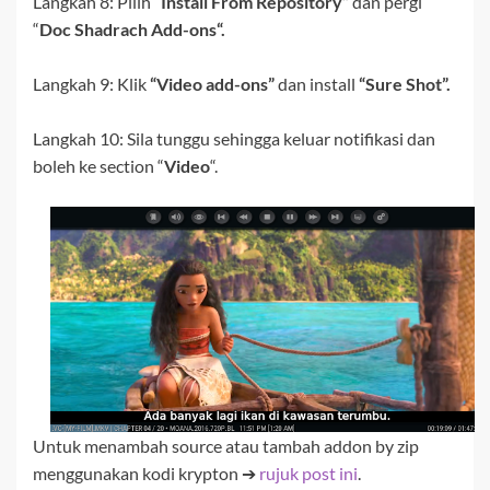
Langkah 8:
Pilih “
Install From Repository”
dan pergi
“
Doc Shadrach Add-ons
“.
Langkah 9: Klik
“Video add-ons”
dan install
“Sure Shot”.
Langkah 10: Sila tunggu sehingga keluar notifikasi dan
boleh ke section “
Video
“.
Untuk menambah source atau tambah addon by zip
menggunakan kodi krypton ➔
rujuk post ini
.