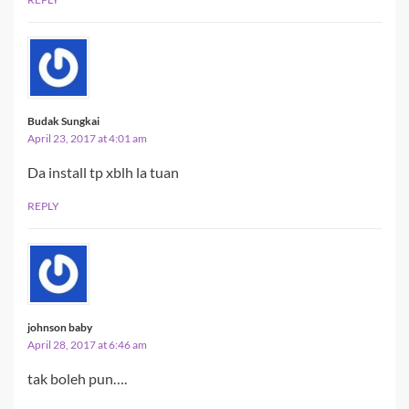
Budak Sungkai
April 23, 2017 at 4:01 am
Da install tp xblh la tuan
REPLY
johnson baby
April 28, 2017 at 6:46 am
tak boleh pun….