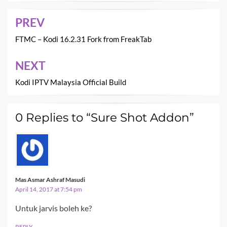
PREV
Post
navigation
FTMC – Kodi 16.2.31 Fork from FreakTab
NEXT
Kodi IPTV Malaysia Official Build
0 Replies to “Sure Shot Addon”
Mas Asmar Ashraf Masudi
April 14, 2017 at 7:54 pm
Untuk jarvis boleh ke?
REPLY