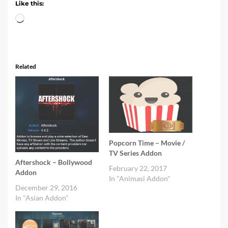
Like this:
Loading…
Related
Popcorn Time – Movie /
TV Series Addon
Aftershock – Bollywood
February 22, 2017
Addon
In "Animasi Addon"
December 29, 2016
In "Asian Addon"