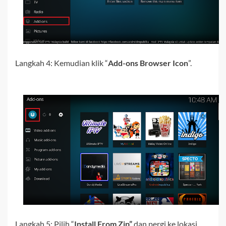
Langkah 4:
Kemudian klik “
Add-ons Browser Icon
”.
Langkah 5: Pilih “
Install From Zip”
dan pergi ke lokasi