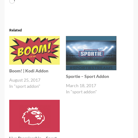
Loading…
Related
Boom! | Kodi Addon
Sportie – Sport Addon
August 25, 2017
March 18, 2017
In "sport addon"
In "sport addon"