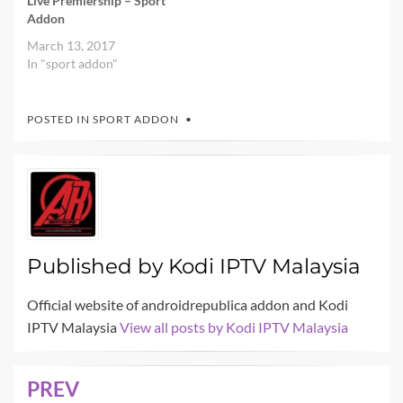
Live Premiership – Sport
Addon
March 13, 2017
In "sport addon"
POSTED IN
SPORT ADDON
Published by
Kodi IPTV Malaysia
Official website of androidrepublica addon and Kodi
IPTV Malaysia
View all posts by Kodi IPTV Malaysia
PREV
Post